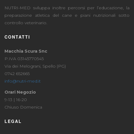
NUTRI-MED sviluppa inoltre percorsi per l’educazione, la
preparazione atletica del cane e piani nutrizionali sotto
controllo veterinario.
CONTATTI
Macchia Scura Snc
P.IVA 03145770545
Via dei Melograni, Spello (PG)
0742 652665
info@nutri-med.it
Orari Negozio
9-13 | 16-20
Chiuso Domenica
LEGAL